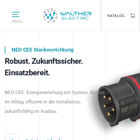
KATALOG
Menü
NEO CEE Steckvorrichtung
NEO ISY System
Robust. Zukunftssicher.
Intelligenz trifft Energie.
WALTHER ELECTRIC
Einsatzbereit.
Intelligente Stromverteilung
Das innovative Stecksystem für industrielle
beginnt hier.
NEO CEE: Energieverteilung mit System. Robust
Anwendungen – robust, IP-geschützt und
im Alltag, effizient in der Installation,
zukunftsfähig.
zukunftsfähig im Ausbau.
Jetzt entdecken
Jetzt entdecken