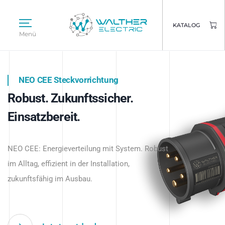
KATALOG
Menü
NEO CEE Steckvorrichtung
NEO ISY System
Robust. Zukunftssicher.
Intelligenz trifft Energie.
WALTHER ELECTRIC
Einsatzbereit.
Intelligente Stromverteilung
Das innovative Stecksystem für industrielle
beginnt hier.
NEO CEE: Energieverteilung mit System. Robust
Anwendungen – robust, IP-geschützt und
im Alltag, effizient in der Installation,
zukunftsfähig.
zukunftsfähig im Ausbau.
Jetzt entdecken
Jetzt entdecken