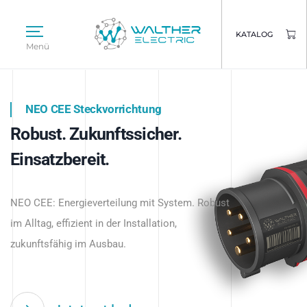
KATALOG
Menü
NEO CEE Steckvorrichtung
NEO ISY System
Robust. Zukunftssicher.
Intelligenz trifft Energie.
WALTHER ELECTRIC
Einsatzbereit.
Intelligente Stromverteilung
Das innovative Stecksystem für industrielle
beginnt hier.
NEO CEE: Energieverteilung mit System. Robust
Anwendungen – robust, IP-geschützt und
im Alltag, effizient in der Installation,
zukunftsfähig.
zukunftsfähig im Ausbau.
Jetzt entdecken
Jetzt entdecken