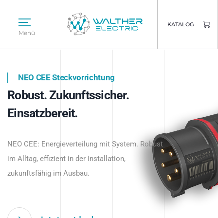
KATALOG
Menü
NEO CEE Steckvorrichtung
NEO ISY System
Robust. Zukunftssicher.
Intelligenz trifft Energie.
WALTHER ELECTRIC
Einsatzbereit.
Intelligente Stromverteilung
Das innovative Stecksystem für industrielle
beginnt hier.
NEO CEE: Energieverteilung mit System. Robust
Anwendungen – robust, IP-geschützt und
im Alltag, effizient in der Installation,
zukunftsfähig.
zukunftsfähig im Ausbau.
Jetzt entdecken
Jetzt entdecken