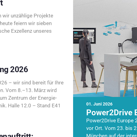
t
wir unzählige Projekte
heute feiern wir sieben
sche Exzellenz unseres
ing 2026
26 – wir sind bereit für Ihre
n. Vom 8.–13. März wird
zum Zentrum der Energie-
01. Juni 2026
k. Halle 12.0 – Stand E41
Power2Drive 
Power2Drive Europe 2
vor Ort. Vom 23. bis 2
nauftritt:
München auf der inte