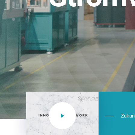
Einsatzberei
NEO CEE: Energieverteilung mit System.
effizient in der Installation, zukunftsfäh
Jetzt entdecken
Zukun