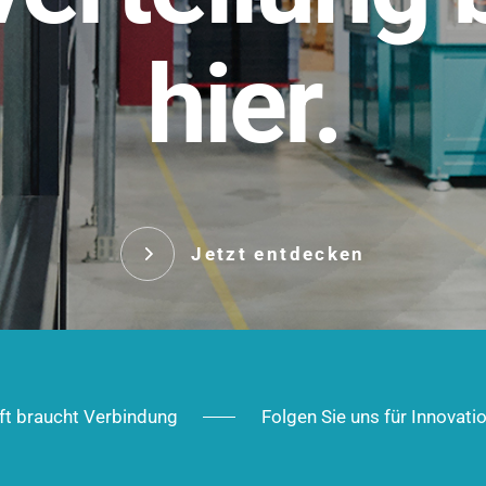
t.
hier.
Das innovative Stecksy
robust, IP-geschützt un
 Robust im Alltag,
ig im Ausbau.
Jetzt entd
Jetzt entdecken
ft braucht Verbindung
Folgen Sie uns für Innovati