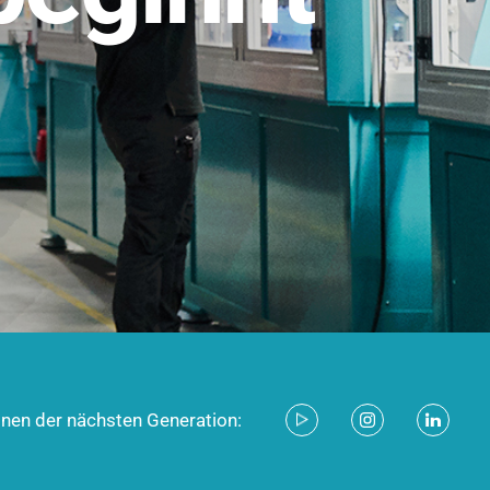
stem für industrielle Anwendungen –
d zukunftsfähig.
ecken
onen der nächsten Generation: