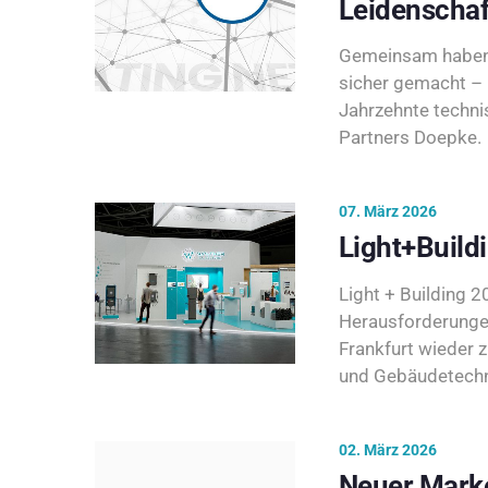
Leidenschaf
Gemeinsam haben 
sicher gemacht – 
Jahrzehnte techni
Partners Doepke.
07. März 2026
Light+Build
Light + Building 20
Herausforderunge
Frankfurt wieder 
und Gebäudetechni
02. März 2026
Neuer Marke