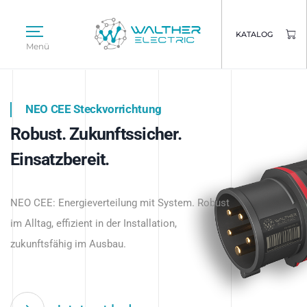
KATALOG
Menü
NEO CEE Steckvorrichtung
NEO ISY System
Robust. Zukunftssicher.
Intelligenz trifft Energie.
WALTHER ELECTRIC
Einsatzbereit.
Intelligente Stromverteilung
Das innovative Stecksystem für industrielle
beginnt hier.
NEO CEE: Energieverteilung mit System. Robust
Anwendungen – robust, IP-geschützt und
im Alltag, effizient in der Installation,
zukunftsfähig.
zukunftsfähig im Ausbau.
Jetzt entdecken
Jetzt entdecken