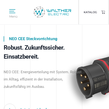
KATALOG
Menü
NEO CEE Steckvorrichtung
NEO ISY System
Robust. Zukunftssicher.
Intelligenz trifft Energie.
WALTHER ELECTRIC
Einsatzbereit.
Intelligente Stromverteilung
Das innovative Stecksystem für industrielle
beginnt hier.
NEO CEE: Energieverteilung mit System. Robust
Anwendungen – robust, IP-geschützt und
im Alltag, effizient in der Installation,
zukunftsfähig.
zukunftsfähig im Ausbau.
Jetzt entdecken
Jetzt entdecken