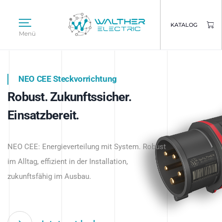
KATALOG
Menü
NEO CEE Steckvorrichtung
NEO ISY System
Robust. Zukunftssicher.
Intelligenz trifft Energie.
WALTHER ELECTRIC
Einsatzbereit.
Intelligente Stromverteilung
Das innovative Stecksystem für industrielle
beginnt hier.
NEO CEE: Energieverteilung mit System. Robust
Anwendungen – robust, IP-geschützt und
im Alltag, effizient in der Installation,
zukunftsfähig.
zukunftsfähig im Ausbau.
Jetzt entdecken
Jetzt entdecken