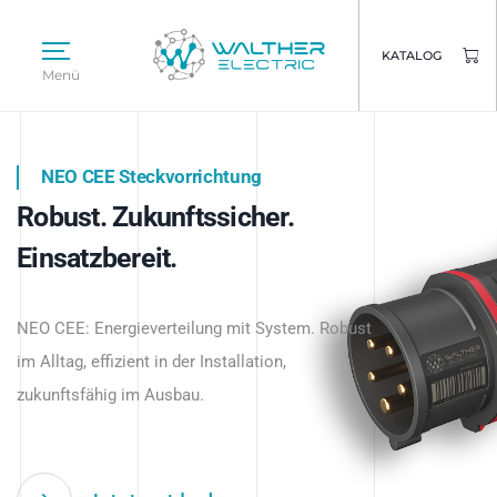
KATALOG
Menü
NEO CEE Steckvorrichtung
NEO ISY System
Robust. Zukunftssicher.
Intelligenz trifft Energie.
WALTHER ELECTRIC
Einsatzbereit.
Intelligente Stromverteilung
Das innovative Stecksystem für industrielle
beginnt hier.
NEO CEE: Energieverteilung mit System. Robust
Anwendungen – robust, IP-geschützt und
im Alltag, effizient in der Installation,
zukunftsfähig.
zukunftsfähig im Ausbau.
Jetzt entdecken
Jetzt entdecken