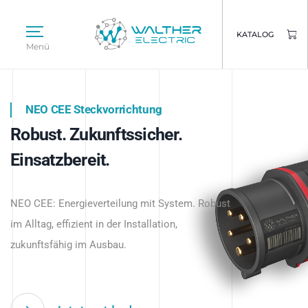
KATALOG
Menü
NEO CEE Steckvorrichtung
NEO ISY System
Robust. Zukunftssicher.
Intelligenz trifft Energie.
WALTHER ELECTRIC
Einsatzbereit.
Intelligente Stromverteilung
Das innovative Stecksystem für industrielle
beginnt hier.
NEO CEE: Energieverteilung mit System. Robust
Anwendungen – robust, IP-geschützt und
im Alltag, effizient in der Installation,
zukunftsfähig.
zukunftsfähig im Ausbau.
Jetzt entdecken
Jetzt entdecken