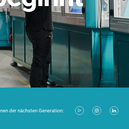
stem für industrielle Anwendungen –
d zukunftsfähig.
ecken
onen der nächsten Generation: