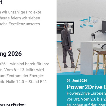
t
wir unzählige Projekte
heute feiern wir sieben
sche Exzellenz unseres
ing 2026
26 – wir sind bereit für Ihre
n. Vom 8.–13. März wird
zum Zentrum der Energie-
01. Juni 2026
k. Halle 12.0 – Stand E41
Power2Drive 
Power2Drive Europe 2
vor Ort. Vom 23. bis 2
nauftritt:
München auf der inte