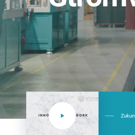
Einsatzberei
NEO CEE: Energieverteilung mit System.
effizient in der Installation, zukunftsfäh
Jetzt entdecken
Zukun