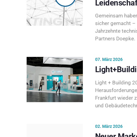
Leidenschaf
Gemeinsam haben 
sicher gemacht – 
Jahrzehnte techni
Partners Doepke.
07. März 2026
Light+Build
Light + Building 20
Herausforderunge
Frankfurt wieder 
und Gebäudetechni
02. März 2026
Neuer Marke