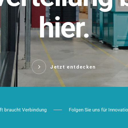
t.
hier.
Das innovative Stecksy
robust, IP-geschützt un
 Robust im Alltag,
ig im Ausbau.
Jetzt entd
Jetzt entdecken
ft braucht Verbindung
Folgen Sie uns für Innovati