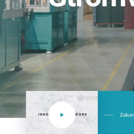
Einsatzberei
NEO CEE: Energieverteilung mit System.
effizient in der Installation, zukunftsfäh
Jetzt entdecken
Zukun