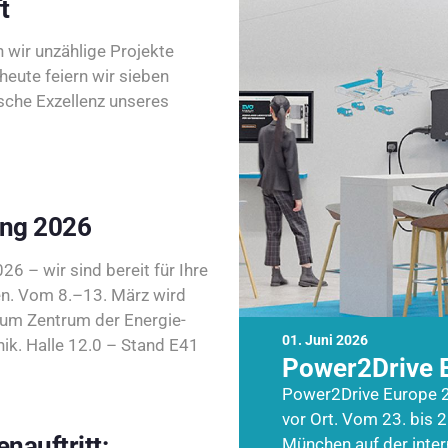
t
wir unzählige Projekte
heute feiern wir sieben
sche Exzellenz unseres
ing 2026
26 – wir sind bereit für Ihre
n. Vom 8.–13. März wird
zum Zentrum der Energie-
01. Juni 2026
k. Halle 12.0 – Stand E41
Power2Drive 
Power2Drive Europe 2
vor Ort. Vom 23. bis 2
nauftritt:
München auf der inte