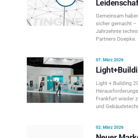
Leidenschaf
Gemeinsam haben 
sicher gemacht – 
Jahrzehnte techni
Partners Doepke.
07. März 2026
Light+Build
Light + Building 20
Herausforderunge
Frankfurt wieder 
und Gebäudetechni
02. März 2026
Neuer Marke