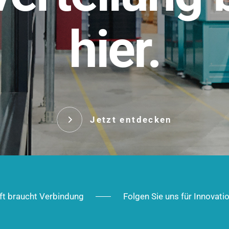
t.
hier.
Das innovative Stecksy
robust, IP-geschützt un
 Robust im Alltag,
ig im Ausbau.
Jetzt entd
Jetzt entdecken
ft braucht Verbindung
Folgen Sie uns für Innovati