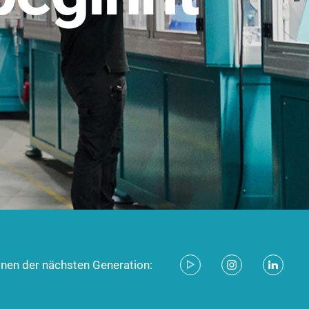
stem für industrielle Anwendungen –
d zukunftsfähig.
ecken
onen der nächsten Generation: