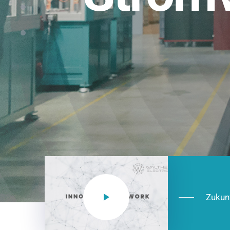
Einsatzberei
NEO CEE: Energieverteilung mit System.
effizient in der Installation, zukunftsfäh
Jetzt entdecken
Zukun