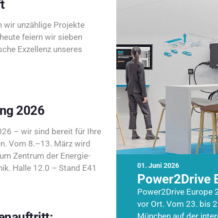
t
wir unzählige Projekte
heute feiern wir sieben
sche Exzellenz unseres
ing 2026
26 – wir sind bereit für Ihre
n. Vom 8.–13. März wird
zum Zentrum der Energie-
01. Juni 2026
k. Halle 12.0 – Stand E41
Power2Drive 
Power2Drive Europe 2
vor Ort. Vom 23. bis 2
nauftritt:
München auf der inte