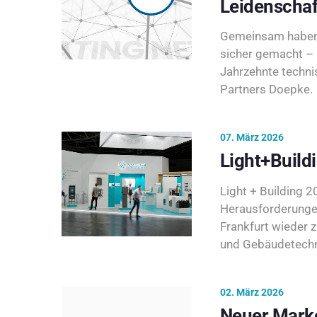
Leidenschaf
Gemeinsam haben 
sicher gemacht – 
Jahrzehnte techni
Partners Doepke.
07. März 2026
Light+Build
Light + Building 20
Herausforderunge
Frankfurt wieder 
und Gebäudetechni
02. März 2026
Neuer Marke