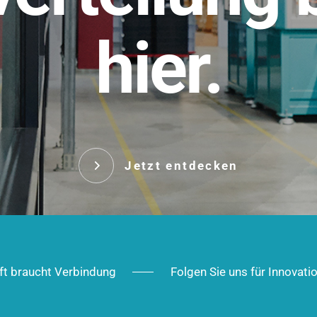
t.
hier.
Das innovative Stecksy
robust, IP-geschützt un
 Robust im Alltag,
ig im Ausbau.
Jetzt entd
Jetzt entdecken
ft braucht Verbindung
Folgen Sie uns für Innovati