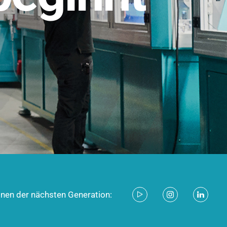
stem für industrielle Anwendungen –
d zukunftsfähig.
ecken
onen der nächsten Generation: