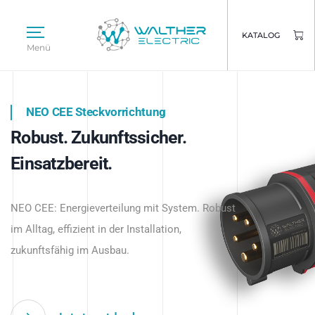
KATALOG
Menü
NEO CEE Steckvorrichtung
NEO ISY System
Robust. Zukunftssicher.
Intelligenz trifft Energie.
WALTHER ELECTRIC
Einsatzbereit.
Intelligente Stromverteilung
Das innovative Stecksystem für industrielle
beginnt hier.
NEO CEE: Energieverteilung mit System. Robust
Anwendungen – robust, IP-geschützt und
im Alltag, effizient in der Installation,
zukunftsfähig.
zukunftsfähig im Ausbau.
Jetzt entdecken
Jetzt entdecken