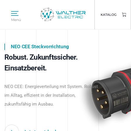
KATALOG
Menü
NEO CEE Steckvorrichtung
NEO ISY System
Robust. Zukunftssicher.
Intelligenz trifft Energie.
WALTHER ELECTRIC
Einsatzbereit.
Intelligente Stromverteilung
Das innovative Stecksystem für industrielle
beginnt hier.
NEO CEE: Energieverteilung mit System. Robust
Anwendungen – robust, IP-geschützt und
im Alltag, effizient in der Installation,
zukunftsfähig.
zukunftsfähig im Ausbau.
Jetzt entdecken
Jetzt entdecken