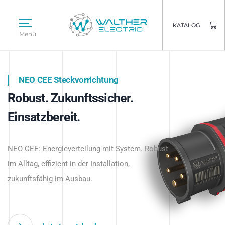
KATALOG
Menü
NEO CEE Steckvorrichtung
NEO ISY System
Robust. Zukunftssicher.
Intelligenz trifft Energie.
WALTHER ELECTRIC
Einsatzbereit.
Intelligente Stromverteilung
Das innovative Stecksystem für industrielle
beginnt hier.
NEO CEE: Energieverteilung mit System. Robust
Anwendungen – robust, IP-geschützt und
im Alltag, effizient in der Installation,
zukunftsfähig.
zukunftsfähig im Ausbau.
Jetzt entdecken
Jetzt entdecken