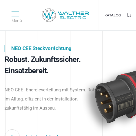
KATALOG
Menü
NEO CEE Steckvorrichtung
NEO ISY System
Robust. Zukunftssicher.
Intelligenz trifft Energie.
WALTHER ELECTRIC
Einsatzbereit.
Intelligente Stromverteilung
Das innovative Stecksystem für industrielle
beginnt hier.
NEO CEE: Energieverteilung mit System. Robust
Anwendungen – robust, IP-geschützt und
im Alltag, effizient in der Installation,
zukunftsfähig.
zukunftsfähig im Ausbau.
Jetzt entdecken
Jetzt entdecken