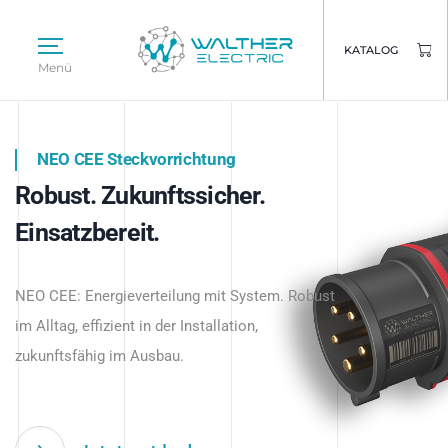
KATALOG
Menü
NEO CEE Steckvorrichtung
NEO ISY System
Robust. Zukunftssicher.
Intelligenz trifft Energie.
WALTHER ELECTRIC
Einsatzbereit.
Intelligente Stromverteilung
Das innovative Stecksystem für industrielle
beginnt hier.
NEO CEE: Energieverteilung mit System. Robust
Anwendungen – robust, IP-geschützt und
im Alltag, effizient in der Installation,
zukunftsfähig.
zukunftsfähig im Ausbau.
Jetzt entdecken
Jetzt entdecken