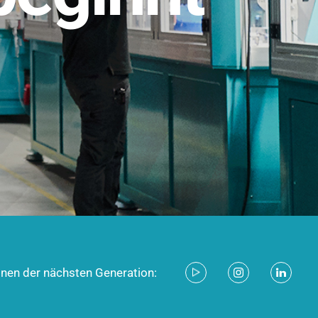
stem für industrielle Anwendungen –
d zukunftsfähig.
ecken
onen der nächsten Generation: