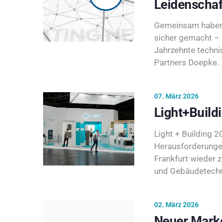
Leidenschaf
Gemeinsam haben 
sicher gemacht – 
Jahrzehnte techni
Partners Doepke.
07. März 2026
Light+Build
Light + Building 20
Herausforderunge
Frankfurt wieder 
und Gebäudetechni
02. März 2026
Neuer Marke