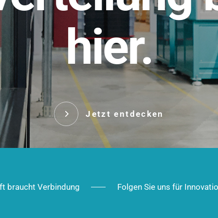
t.
hier.
Das innovative Stecksy
robust, IP-geschützt un
 Robust im Alltag,
ig im Ausbau.
Jetzt entd
Jetzt entdecken
ft braucht Verbindung
Folgen Sie uns für Innovati