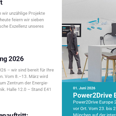
t
wir unzählige Projekte
heute feiern wir sieben
sche Exzellenz unseres
ing 2026
26 – wir sind bereit für Ihre
n. Vom 8.–13. März wird
zum Zentrum der Energie-
01. Juni 2026
k. Halle 12.0 – Stand E41
Power2Drive 
Power2Drive Europe 2
vor Ort. Vom 23. bis 2
nauftritt:
München auf der inte