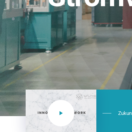
Einsatzberei
NEO CEE: Energieverteilung mit System.
effizient in der Installation, zukunftsfäh
Jetzt entdecken
Zukun