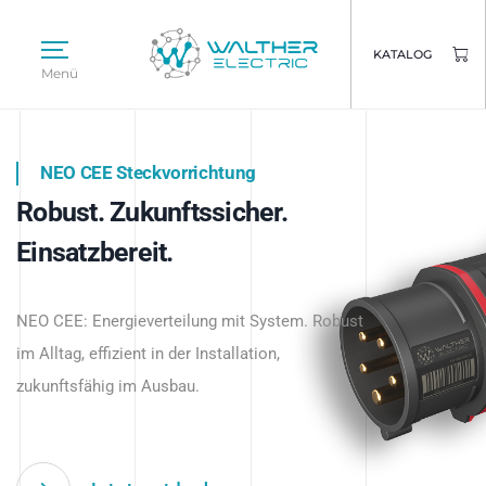
KATALOG
Menü
NEO CEE Steckvorrichtung
NEO ISY System
Robust. Zukunftssicher.
Intelligenz trifft Energie.
WALTHER ELECTRIC
Einsatzbereit.
Intelligente Stromverteilung
Das innovative Stecksystem für industrielle
beginnt hier.
NEO CEE: Energieverteilung mit System. Robust
Anwendungen – robust, IP-geschützt und
im Alltag, effizient in der Installation,
zukunftsfähig.
zukunftsfähig im Ausbau.
Jetzt entdecken
Jetzt entdecken