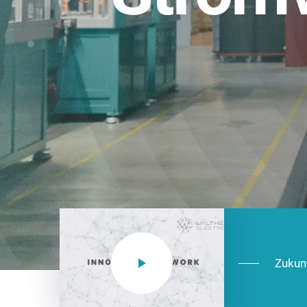
Einsatzberei
NEO CEE: Energieverteilung mit System.
effizient in der Installation, zukunftsfäh
Jetzt entdecken
Zukun