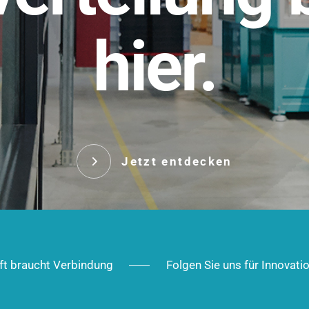
t.
hier.
Das innovative Stecksy
robust, IP-geschützt un
 Robust im Alltag,
ig im Ausbau.
Jetzt entd
Jetzt entdecken
ft braucht Verbindung
Folgen Sie uns für Innovati