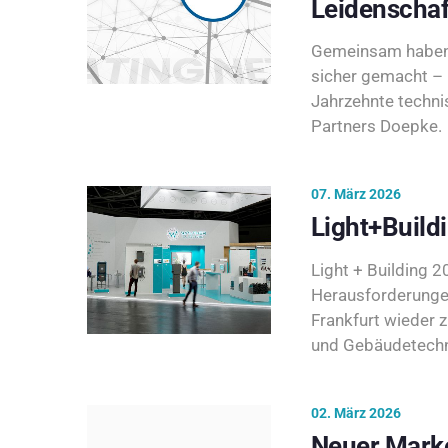
Leidenschaf
Gemeinsam haben 
sicher gemacht – 
Jahrzehnte techni
Partners Doepke.
07. März 2026
Light+Build
Light + Building 20
Herausforderunge
Frankfurt wieder 
und Gebäudetechni
02. März 2026
Neuer Marke