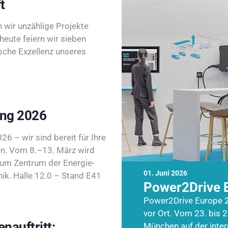
t
wir unzählige Projekte
heute feiern wir sieben
sche Exzellenz unseres
ing 2026
26 – wir sind bereit für Ihre
n. Vom 8.–13. März wird
zum Zentrum der Energie-
01. Juni 2026
k. Halle 12.0 – Stand E41
Power2Drive 
Power2Drive Europe 2
vor Ort. Vom 23. bis 2
nauftritt:
München auf der inte