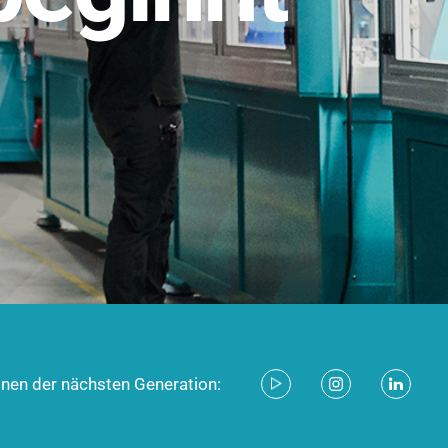
stem für industrielle Anwendungen –
d zukunftsfähig.
ecken
onen der nächsten Generation: