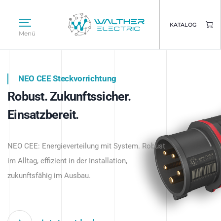
KATALOG
Menü
NEO CEE Steckvorrichtung
NEO ISY System
Robust. Zukunftssicher.
Intelligenz trifft Energie.
WALTHER ELECTRIC
Einsatzbereit.
Intelligente Stromverteilung
Das innovative Stecksystem für industrielle
beginnt hier.
NEO CEE: Energieverteilung mit System. Robust
Anwendungen – robust, IP-geschützt und
im Alltag, effizient in der Installation,
zukunftsfähig.
zukunftsfähig im Ausbau.
Jetzt entdecken
Jetzt entdecken