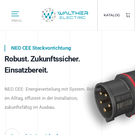
KATALOG
Menü
NEO CEE Steckvorrichtung
NEO ISY System
Robust. Zukunftssicher.
Intelligenz trifft Energie.
WALTHER ELECTRIC
Einsatzbereit.
Intelligente Stromverteilung
Das innovative Stecksystem für industrielle
beginnt hier.
NEO CEE: Energieverteilung mit System. Robust
Anwendungen – robust, IP-geschützt und
im Alltag, effizient in der Installation,
zukunftsfähig.
zukunftsfähig im Ausbau.
Jetzt entdecken
Jetzt entdecken