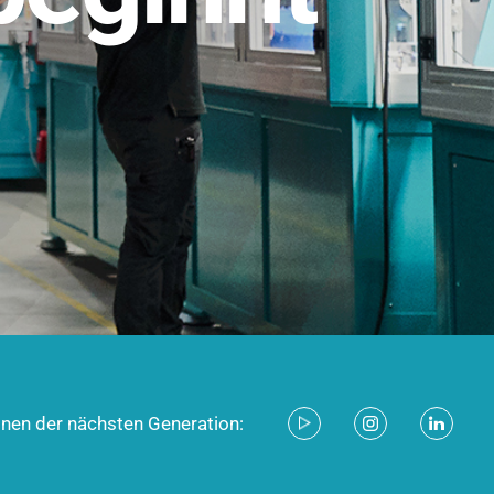
stem für industrielle Anwendungen –
d zukunftsfähig.
ecken
onen der nächsten Generation: