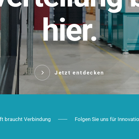
t.
hier.
Das innovative Stecksy
robust, IP-geschützt un
 Robust im Alltag,
ig im Ausbau.
Jetzt entd
Jetzt entdecken
ft braucht Verbindung
Folgen Sie uns für Innovati