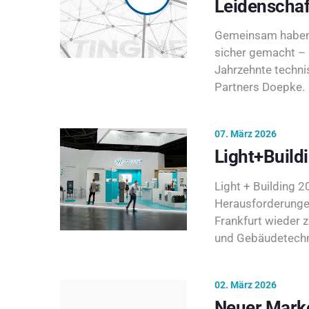
Leidenschaf
Gemeinsam haben 
sicher gemacht – 
Jahrzehnte techni
Partners Doepke.
07. März 2026
Light+Build
Light + Building 20
Herausforderunge
Frankfurt wieder 
und Gebäudetechni
02. März 2026
Neuer Marke