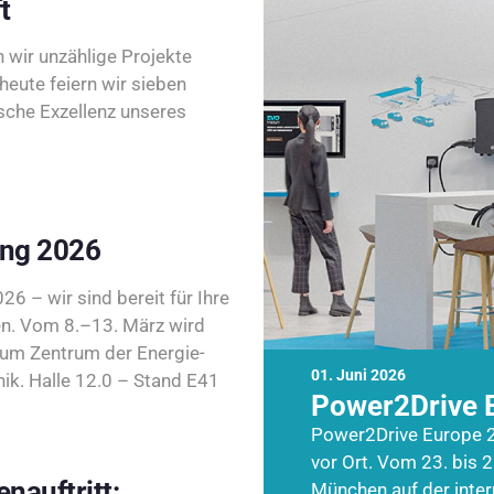
t
wir unzählige Projekte
heute feiern wir sieben
sche Exzellenz unseres
ing 2026
26 – wir sind bereit für Ihre
n. Vom 8.–13. März wird
zum Zentrum der Energie-
01. Juni 2026
k. Halle 12.0 – Stand E41
Power2Drive 
Power2Drive Europe 2
vor Ort. Vom 23. bis 2
nauftritt:
München auf der inte