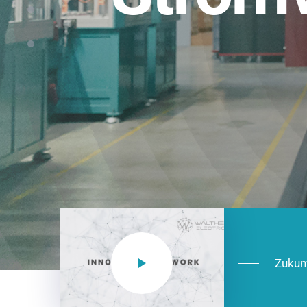
Einsatzberei
NEO CEE: Energieverteilung mit System.
effizient in der Installation, zukunftsfäh
Jetzt entdecken
Zukun