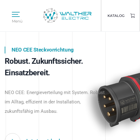
KATALOG
Menü
NEO CEE Steckvorrichtung
NEO ISY System
Robust. Zukunftssicher.
Intelligenz trifft Energie.
WALTHER ELECTRIC
Einsatzbereit.
Intelligente Stromverteilung
Das innovative Stecksystem für industrielle
beginnt hier.
NEO CEE: Energieverteilung mit System. Robust
Anwendungen – robust, IP-geschützt und
im Alltag, effizient in der Installation,
zukunftsfähig.
zukunftsfähig im Ausbau.
Jetzt entdecken
Jetzt entdecken