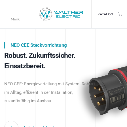
KATALOG
Menü
NEO CEE Steckvorrichtung
NEO ISY System
Robust. Zukunftssicher.
Intelligenz trifft Energie.
WALTHER ELECTRIC
Einsatzbereit.
Intelligente Stromverteilung
Das innovative Stecksystem für industrielle
beginnt hier.
NEO CEE: Energieverteilung mit System. Robust
Anwendungen – robust, IP-geschützt und
im Alltag, effizient in der Installation,
zukunftsfähig.
zukunftsfähig im Ausbau.
Jetzt entdecken
Jetzt entdecken