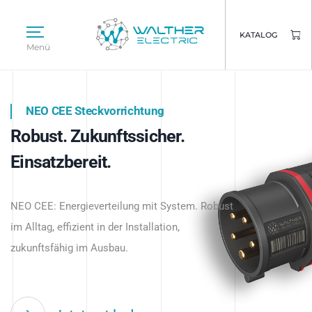
KATALOG
Menü
NEO CEE Steckvorrichtung
NEO ISY System
Robust. Zukunftssicher.
Intelligenz trifft Energie.
WALTHER ELECTRIC
Einsatzbereit.
Intelligente Stromverteilung
Das innovative Stecksystem für industrielle
beginnt hier.
NEO CEE: Energieverteilung mit System. Robust
Anwendungen – robust, IP-geschützt und
im Alltag, effizient in der Installation,
zukunftsfähig.
zukunftsfähig im Ausbau.
Jetzt entdecken
Jetzt entdecken