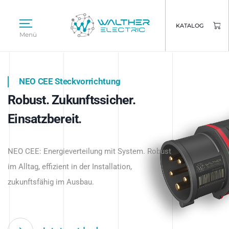
KATALOG
Menü
NEO CEE Steckvorrichtung
NEO ISY System
Robust. Zukunftssicher.
Intelligenz trifft Energie.
WALTHER ELECTRIC
Einsatzbereit.
Intelligente Stromverteilung
Das innovative Stecksystem für industrielle
beginnt hier.
NEO CEE: Energieverteilung mit System. Robust
Anwendungen – robust, IP-geschützt und
im Alltag, effizient in der Installation,
zukunftsfähig.
zukunftsfähig im Ausbau.
Jetzt entdecken
Jetzt entdecken