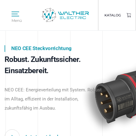
KATALOG
Menü
NEO CEE Steckvorrichtung
NEO ISY System
Robust. Zukunftssicher.
Intelligenz trifft Energie.
WALTHER ELECTRIC
Einsatzbereit.
Intelligente Stromverteilung
Das innovative Stecksystem für industrielle
beginnt hier.
NEO CEE: Energieverteilung mit System. Robust
Anwendungen – robust, IP-geschützt und
im Alltag, effizient in der Installation,
zukunftsfähig.
zukunftsfähig im Ausbau.
Jetzt entdecken
Jetzt entdecken