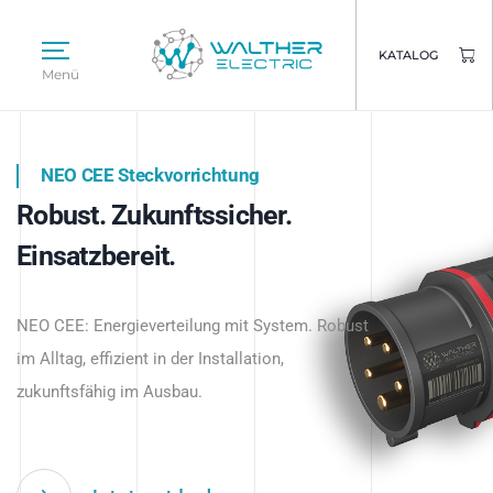
KATALOG
Menü
NEO CEE Steckvorrichtung
NEO ISY System
Robust. Zukunftssicher.
Intelligenz trifft Energie.
WALTHER ELECTRIC
Einsatzbereit.
Intelligente Stromverteilung
Das innovative Stecksystem für industrielle
beginnt hier.
NEO CEE: Energieverteilung mit System. Robust
Anwendungen – robust, IP-geschützt und
im Alltag, effizient in der Installation,
zukunftsfähig.
zukunftsfähig im Ausbau.
Jetzt entdecken
Jetzt entdecken