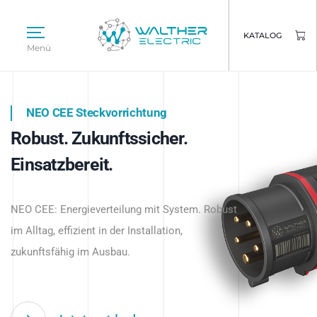
KATALOG
Menü
NEO CEE Steckvorrichtung
NEO ISY System
Robust. Zukunftssicher.
Intelligenz trifft Energie.
WALTHER ELECTRIC
Einsatzbereit.
Intelligente Stromverteilung
Das innovative Stecksystem für industrielle
beginnt hier.
NEO CEE: Energieverteilung mit System. Robust
Anwendungen – robust, IP-geschützt und
im Alltag, effizient in der Installation,
zukunftsfähig.
zukunftsfähig im Ausbau.
Jetzt entdecken
Jetzt entdecken