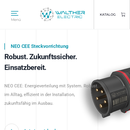
KATALOG
Menü
NEO CEE Steckvorrichtung
NEO ISY System
Robust. Zukunftssicher.
Intelligenz trifft Energie.
WALTHER ELECTRIC
Einsatzbereit.
Intelligente Stromverteilung
Das innovative Stecksystem für industrielle
beginnt hier.
NEO CEE: Energieverteilung mit System. Robust
Anwendungen – robust, IP-geschützt und
im Alltag, effizient in der Installation,
zukunftsfähig.
zukunftsfähig im Ausbau.
Jetzt entdecken
Jetzt entdecken