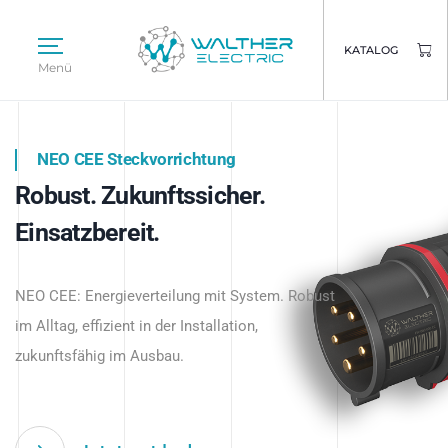
KATALOG
Menü
NEO CEE Steckvorrichtung
NEO ISY System
Robust. Zukunftssicher.
Intelligenz trifft Energie.
WALTHER ELECTRIC
Einsatzbereit.
Intelligente Stromverteilung
Das innovative Stecksystem für industrielle
beginnt hier.
NEO CEE: Energieverteilung mit System. Robust
Anwendungen – robust, IP-geschützt und
im Alltag, effizient in der Installation,
zukunftsfähig.
zukunftsfähig im Ausbau.
Jetzt entdecken
Jetzt entdecken