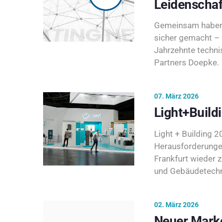
Leidenschaf
Gemeinsam haben 
sicher gemacht – 
Jahrzehnte techni
Partners Doepke.
07. März 2026
Light+Build
Light + Building 20
Herausforderunge
Frankfurt wieder 
und Gebäudetechni
02. März 2026
Neuer Marke