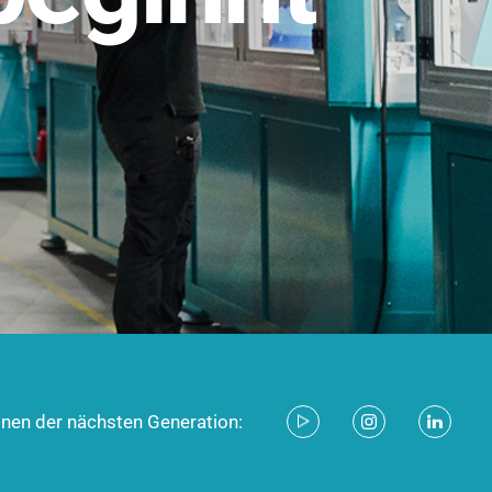
stem für industrielle Anwendungen –
d zukunftsfähig.
ecken
onen der nächsten Generation: