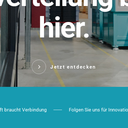
t.
hier.
Das innovative Stecksy
robust, IP-geschützt un
 Robust im Alltag,
ig im Ausbau.
Jetzt entd
Jetzt entdecken
ft braucht Verbindung
Folgen Sie uns für Innovati