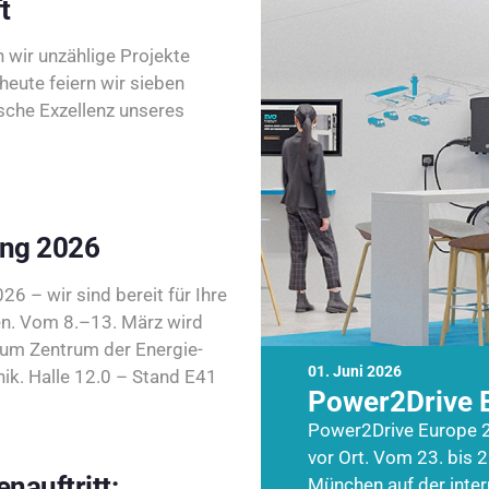
t
wir unzählige Projekte
heute feiern wir sieben
sche Exzellenz unseres
ing 2026
26 – wir sind bereit für Ihre
n. Vom 8.–13. März wird
zum Zentrum der Energie-
01. Juni 2026
k. Halle 12.0 – Stand E41
Power2Drive 
Power2Drive Europe 2
vor Ort. Vom 23. bis 2
nauftritt:
München auf der inte