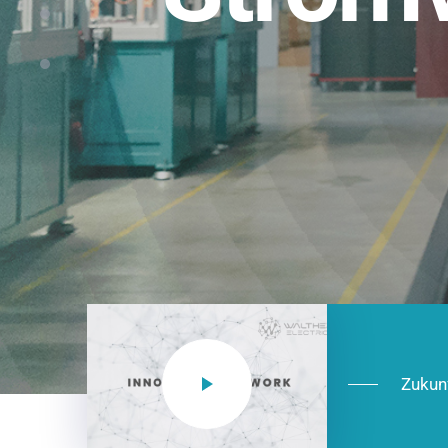
Einsatzberei
NEO CEE: Energieverteilung mit System.
effizient in der Installation, zukunftsfäh
Jetzt entdecken
Zukun