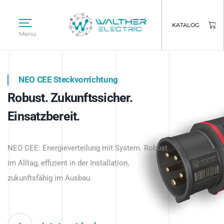
KATALOG
Menü
NEO CEE Steckvorrichtung
NEO ISY System
Robust. Zukunftssicher.
Intelligenz trifft Energie.
WALTHER ELECTRIC
Einsatzbereit.
Intelligente Stromverteilung
Das innovative Stecksystem für industrielle
beginnt hier.
NEO CEE: Energieverteilung mit System. Robust
Anwendungen – robust, IP-geschützt und
im Alltag, effizient in der Installation,
zukunftsfähig.
zukunftsfähig im Ausbau.
Jetzt entdecken
Jetzt entdecken