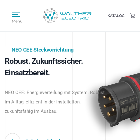
KATALOG
Menü
NEO CEE Steckvorrichtung
NEO ISY System
Robust. Zukunftssicher.
Intelligenz trifft Energie.
WALTHER ELECTRIC
Einsatzbereit.
Intelligente Stromverteilung
Das innovative Stecksystem für industrielle
beginnt hier.
NEO CEE: Energieverteilung mit System. Robust
Anwendungen – robust, IP-geschützt und
im Alltag, effizient in der Installation,
zukunftsfähig.
zukunftsfähig im Ausbau.
Jetzt entdecken
Jetzt entdecken