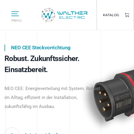
KATALOG
Menü
NEO CEE Steckvorrichtung
NEO ISY System
Robust. Zukunftssicher.
Intelligenz trifft Energie.
WALTHER ELECTRIC
Einsatzbereit.
Intelligente Stromverteilung
Das innovative Stecksystem für industrielle
beginnt hier.
NEO CEE: Energieverteilung mit System. Robust
Anwendungen – robust, IP-geschützt und
im Alltag, effizient in der Installation,
zukunftsfähig.
zukunftsfähig im Ausbau.
Jetzt entdecken
Jetzt entdecken