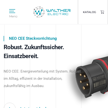
KATALOG
Menü
NEO CEE Steckvorrichtung
NEO ISY System
Robust. Zukunftssicher.
Intelligenz trifft Energie.
WALTHER ELECTRIC
Einsatzbereit.
Intelligente Stromverteilung
Das innovative Stecksystem für industrielle
beginnt hier.
NEO CEE: Energieverteilung mit System. Robust
Anwendungen – robust, IP-geschützt und
im Alltag, effizient in der Installation,
zukunftsfähig.
zukunftsfähig im Ausbau.
Jetzt entdecken
Jetzt entdecken