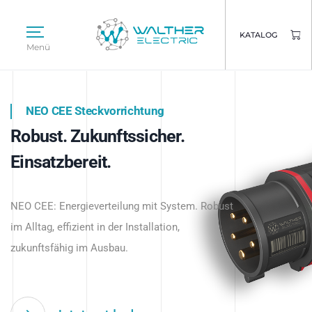
KATALOG
Menü
NEO CEE Steckvorrichtung
NEO ISY System
Robust. Zukunftssicher.
Intelligenz trifft Energie.
WALTHER ELECTRIC
Einsatzbereit.
Intelligente Stromverteilung
Das innovative Stecksystem für industrielle
beginnt hier.
NEO CEE: Energieverteilung mit System. Robust
Anwendungen – robust, IP-geschützt und
im Alltag, effizient in der Installation,
zukunftsfähig.
zukunftsfähig im Ausbau.
Jetzt entdecken
Jetzt entdecken