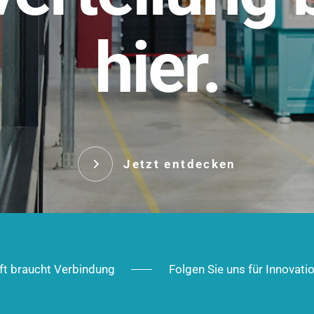
t.
hier.
Das innovative Stecksy
robust, IP-geschützt un
 Robust im Alltag,
ig im Ausbau.
Jetzt entd
Jetzt entdecken
ft braucht Verbindung
Folgen Sie uns für Innovati