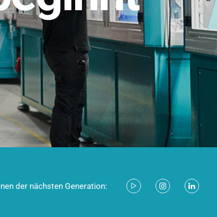
stem für industrielle Anwendungen –
d zukunftsfähig.
ecken
onen der nächsten Generation: