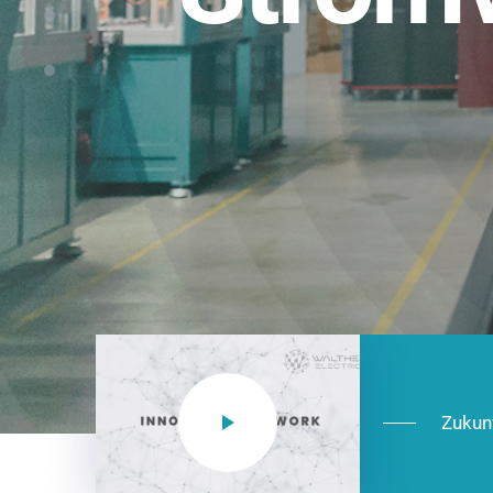
Einsatzberei
NEO CEE: Energieverteilung mit System.
effizient in der Installation, zukunftsfäh
Jetzt entdecken
Zukun