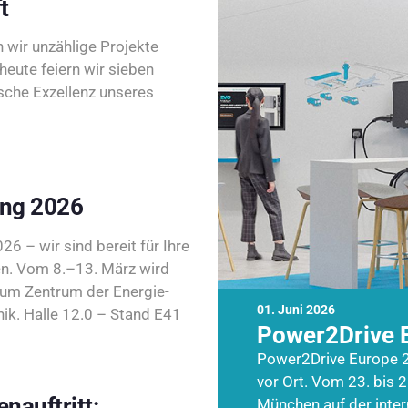
t
wir unzählige Projekte
heute feiern wir sieben
sche Exzellenz unseres
ing 2026
26 – wir sind bereit für Ihre
n. Vom 8.–13. März wird
zum Zentrum der Energie-
01. Juni 2026
k. Halle 12.0 – Stand E41
Power2Drive 
Power2Drive Europe 2
vor Ort. Vom 23. bis 2
nauftritt:
München auf der inte