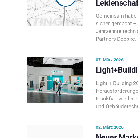
Leidenschaf
Gemeinsam haben 
sicher gemacht – 
Jahrzehnte techni
Partners Doepke.
07. März 2026
Light+Build
Light + Building 20
Herausforderunge
Frankfurt wieder 
und Gebäudetechni
02. März 2026
Neuer Marke