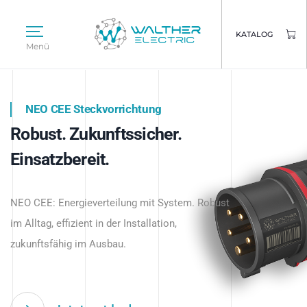
KATALOG
Menü
NEO CEE Steckvorrichtung
NEO ISY System
Robust. Zukunftssicher.
Intelligenz trifft Energie.
WALTHER ELECTRIC
Einsatzbereit.
Intelligente Stromverteilung
Das innovative Stecksystem für industrielle
beginnt hier.
NEO CEE: Energieverteilung mit System. Robust
Anwendungen – robust, IP-geschützt und
im Alltag, effizient in der Installation,
zukunftsfähig.
zukunftsfähig im Ausbau.
Jetzt entdecken
Jetzt entdecken