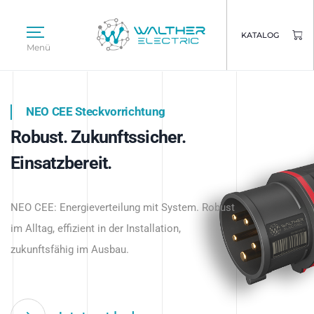
KATALOG
Menü
NEO CEE Steckvorrichtung
NEO ISY System
Robust. Zukunftssicher.
Intelligenz trifft Energie.
WALTHER ELECTRIC
Einsatzbereit.
Intelligente Stromverteilung
Das innovative Stecksystem für industrielle
beginnt hier.
NEO CEE: Energieverteilung mit System. Robust
Anwendungen – robust, IP-geschützt und
im Alltag, effizient in der Installation,
zukunftsfähig.
zukunftsfähig im Ausbau.
Jetzt entdecken
Jetzt entdecken