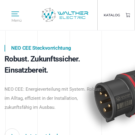
KATALOG
Menü
NEO CEE Steckvorrichtung
NEO ISY System
Robust. Zukunftssicher.
Intelligenz trifft Energie.
WALTHER ELECTRIC
Einsatzbereit.
Intelligente Stromverteilung
Das innovative Stecksystem für industrielle
beginnt hier.
NEO CEE: Energieverteilung mit System. Robust
Anwendungen – robust, IP-geschützt und
im Alltag, effizient in der Installation,
zukunftsfähig.
zukunftsfähig im Ausbau.
Jetzt entdecken
Jetzt entdecken