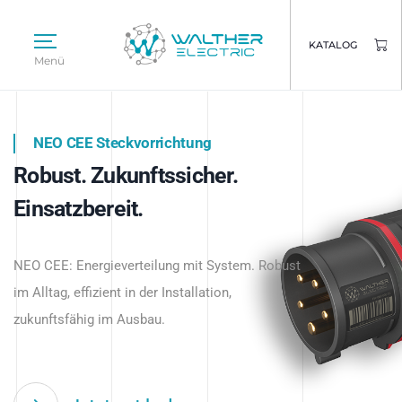
KATALOG
Menü
NEO CEE Steckvorrichtung
NEO ISY System
Robust. Zukunftssicher.
Intelligenz trifft Energie.
WALTHER ELECTRIC
Einsatzbereit.
Intelligente Stromverteilung
Das innovative Stecksystem für industrielle
beginnt hier.
NEO CEE: Energieverteilung mit System. Robust
Anwendungen – robust, IP-geschützt und
im Alltag, effizient in der Installation,
zukunftsfähig.
zukunftsfähig im Ausbau.
Jetzt entdecken
Jetzt entdecken