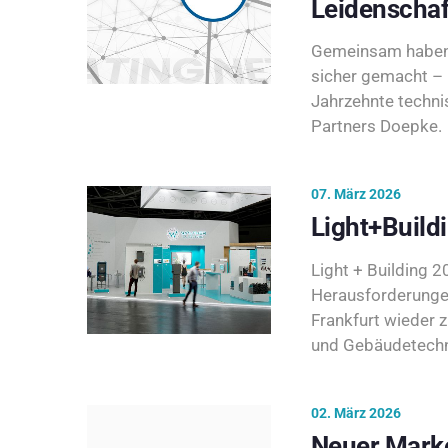
Leidenschaf
Gemeinsam haben 
sicher gemacht – 
Jahrzehnte techni
Partners Doepke.
07. März 2026
Light+Build
Light + Building 20
Herausforderunge
Frankfurt wieder 
und Gebäudetechni
02. März 2026
Neuer Marke