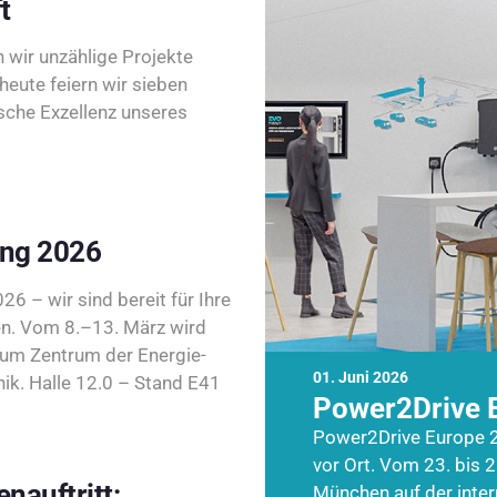
t
wir unzählige Projekte
heute feiern wir sieben
sche Exzellenz unseres
ing 2026
26 – wir sind bereit für Ihre
n. Vom 8.–13. März wird
zum Zentrum der Energie-
01. Juni 2026
k. Halle 12.0 – Stand E41
Power2Drive 
Power2Drive Europe 2
vor Ort. Vom 23. bis 2
nauftritt:
München auf der inte