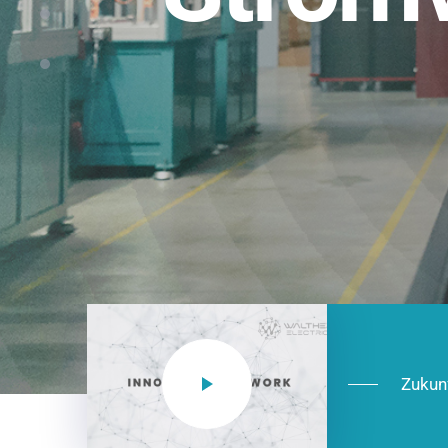
Einsatzberei
NEO CEE: Energieverteilung mit System.
effizient in der Installation, zukunftsfäh
Jetzt entdecken
Zukun