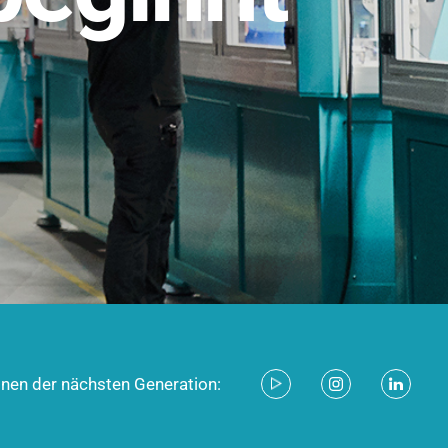
stem für industrielle Anwendungen –
d zukunftsfähig.
ecken
onen der nächsten Generation: