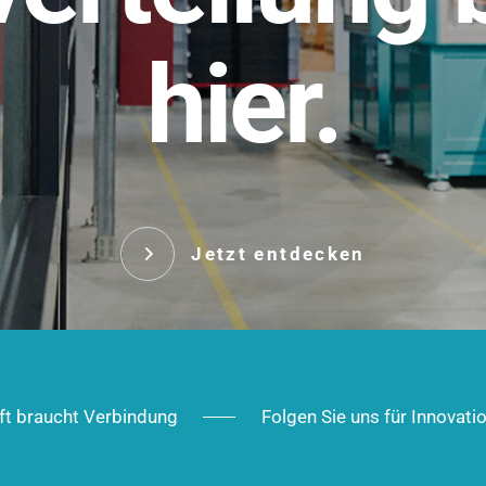
t.
hier.
Das innovative Stecksy
robust, IP-geschützt un
 Robust im Alltag,
ig im Ausbau.
Jetzt entd
Jetzt entdecken
ft braucht Verbindung
Folgen Sie uns für Innovati