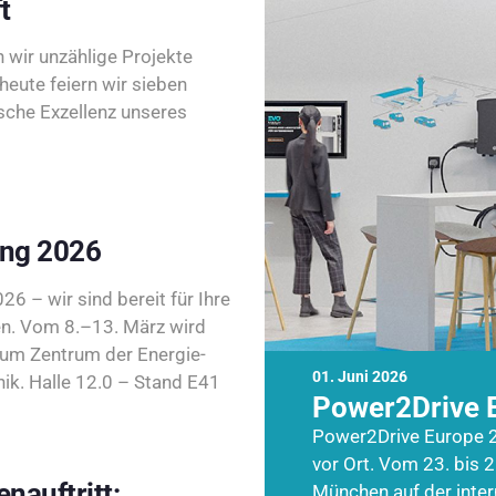
t
wir unzählige Projekte
heute feiern wir sieben
sche Exzellenz unseres
ing 2026
26 – wir sind bereit für Ihre
n. Vom 8.–13. März wird
zum Zentrum der Energie-
01. Juni 2026
k. Halle 12.0 – Stand E41
Power2Drive 
Power2Drive Europe 2
vor Ort. Vom 23. bis 2
nauftritt:
München auf der inte