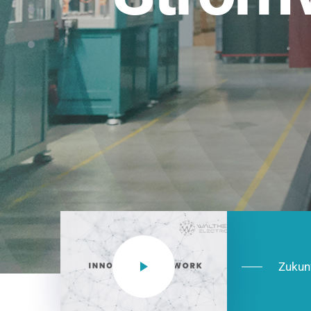
Einsatzberei
NEO CEE: Energieverteilung mit System.
effizient in der Installation, zukunftsfäh
Jetzt entdecken
Zukun