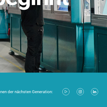
stem für industrielle Anwendungen –
d zukunftsfähig.
ecken
onen der nächsten Generation: