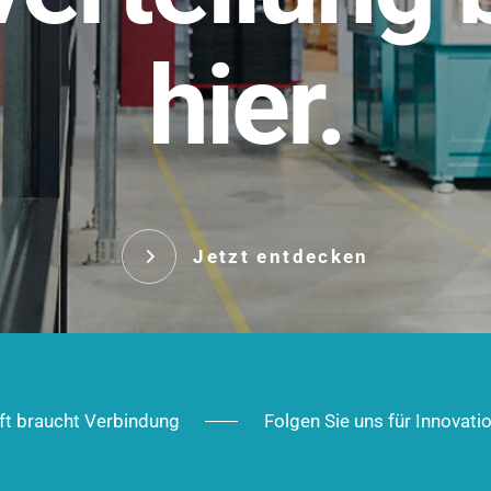
t.
hier.
Das innovative Stecksy
robust, IP-geschützt un
 Robust im Alltag,
ig im Ausbau.
Jetzt entd
Jetzt entdecken
ft braucht Verbindung
Folgen Sie uns für Innovati