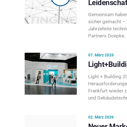
Leidenschaf
Gemeinsam haben 
sicher gemacht – 
Jahrzehnte techni
Partners Doepke.
07. März 2026
Light+Build
Light + Building 20
Herausforderunge
Frankfurt wieder 
und Gebäudetechni
02. März 2026
Neuer Marke