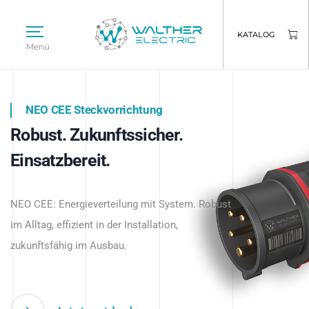
KATALOG
Menü
NEO CEE Steckvorrichtung
NEO ISY System
Robust. Zukunftssicher.
Intelligenz trifft Energie.
WALTHER ELECTRIC
Einsatzbereit.
Intelligente Stromverteilung
Das innovative Stecksystem für industrielle
beginnt hier.
NEO CEE: Energieverteilung mit System. Robust
Anwendungen – robust, IP-geschützt und
im Alltag, effizient in der Installation,
zukunftsfähig.
zukunftsfähig im Ausbau.
Jetzt entdecken
Jetzt entdecken