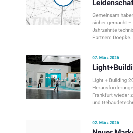
Leidenschaf
Gemeinsam haben 
sicher gemacht – 
Jahrzehnte techni
Partners Doepke.
07. März 2026
Light+Build
Light + Building 20
Herausforderunge
Frankfurt wieder 
und Gebäudetechni
02. März 2026
Neuer Marke