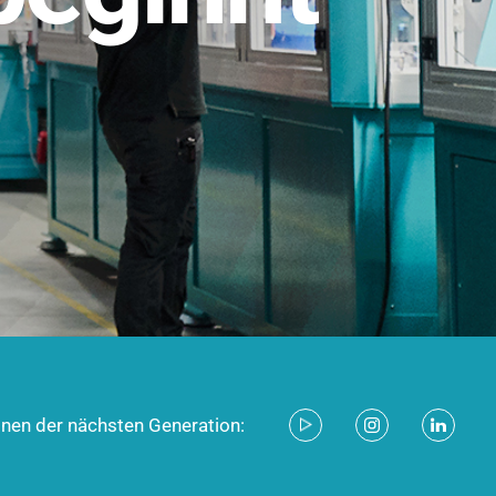
stem für industrielle Anwendungen –
d zukunftsfähig.
ecken
onen der nächsten Generation: