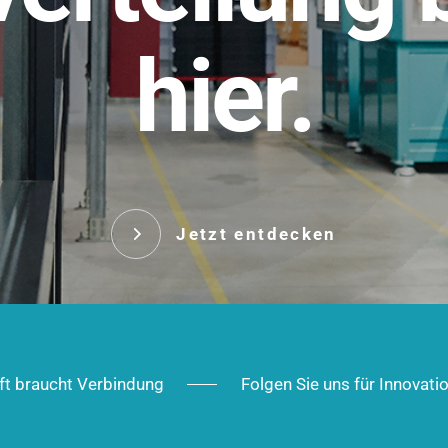
t.
hier.
Das innovative Stecksy
robust, IP-geschützt un
 Robust im Alltag,
ig im Ausbau.
Jetzt entd
Jetzt entdecken
ft braucht Verbindung
Folgen Sie uns für Innovati