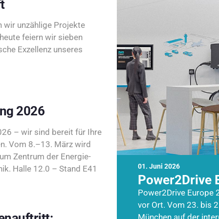
t
wir unzählige Projekte
heute feiern wir sieben
sche Exzellenz unseres
ing 2026
26 – wir sind bereit für Ihre
n. Vom 8.–13. März wird
zum Zentrum der Energie-
01. Juni 2026
k. Halle 12.0 – Stand E41
Power2Drive 
Power2Drive Europe 2
vor Ort. Vom 23. bis 2
nauftritt:
München auf der inte