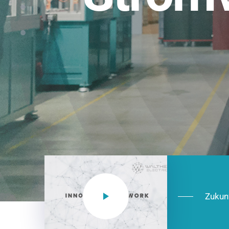
Einsatzberei
NEO CEE: Energieverteilung mit System.
effizient in der Installation, zukunftsfäh
Jetzt entdecken
Zukun