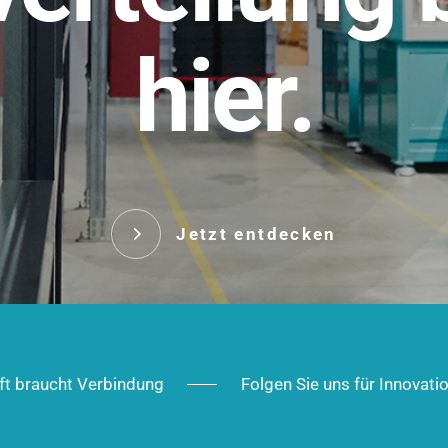
t.
hier.
Das innovative Stecksy
robust, IP-geschützt un
 Robust im Alltag,
ig im Ausbau.
Jetzt entd
Jetzt entdecken
ft braucht Verbindung
Folgen Sie uns für Innovati