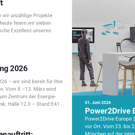
t
wir unzählige Projekte
heute feiern wir sieben
sche Exzellenz unseres
ing 2026
26 – wir sind bereit für Ihre
n. Vom 8.–13. März wird
zum Zentrum der Energie-
01. Juni 2026
k. Halle 12.0 – Stand E41
Power2Drive 
Power2Drive Europe 2
vor Ort. Vom 23. bis 2
nauftritt:
München auf der inte