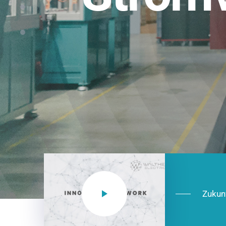
Einsatzberei
NEO CEE: Energieverteilung mit System.
effizient in der Installation, zukunftsfäh
Jetzt entdecken
Zukun