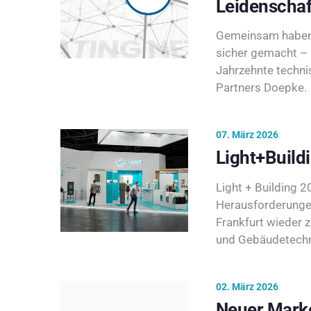
Leidenschaf
Gemeinsam haben 
sicher gemacht – 
Jahrzehnte techni
Partners Doepke.
07. März 2026
Light+Build
Light + Building 20
Herausforderunge
Frankfurt wieder 
und Gebäudetechni
02. März 2026
Neuer Marke