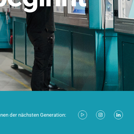
stem für industrielle Anwendungen –
d zukunftsfähig.
ecken
onen der nächsten Generation: