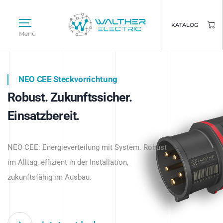
KATALOG
Menü
NEO CEE Steckvorrichtung
NEO ISY System
Robust. Zukunftssicher.
Intelligenz trifft Energie.
WALTHER ELECTRIC
Einsatzbereit.
Intelligente Stromverteilung
Das innovative Stecksystem für industrielle
beginnt hier.
NEO CEE: Energieverteilung mit System. Robust
Anwendungen – robust, IP-geschützt und
im Alltag, effizient in der Installation,
zukunftsfähig.
zukunftsfähig im Ausbau.
Jetzt entdecken
Jetzt entdecken